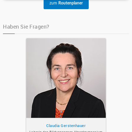
zum
Routenplaner
Haben Sie Fragen?
Claudia Gerstenhauer
Leiterin des Bildungsgangs
Abendgymnasium
Koordinatorin für Studien- und
Berufsorientierung
Leitung der SV
Vertrauenslehrerin
Vorsitz Förderverein
Schreiben Sie mir
Claudia Gerstenhauer
Leiterin des Bildungsgangs Abendgymnasium